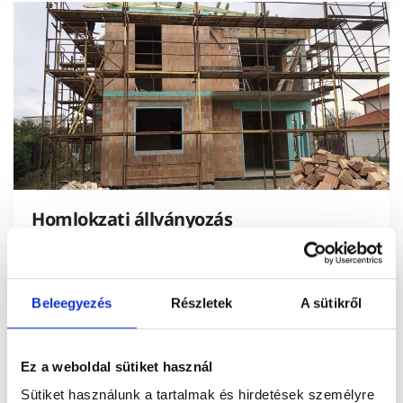
Homlokzati állványozás
Homlokzati állványrendszer bérbeadás, szállítás, építés és bontás.
Vállalkozunk teljeskörű állványozási szolgáltatást biztosít.
Beleegyezés
Részletek
A sütikről
Ez a weboldal sütiket használ
Sütiket használunk a tartalmak és hirdetések személyre