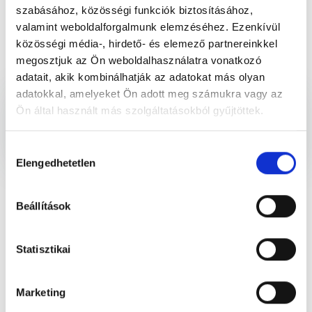
szabásához, közösségi funkciók biztosításához,
valamint weboldalforgalmunk elemzéséhez. Ezenkívül
közösségi média-, hirdető- és elemező partnereinkkel
megosztjuk az Ön weboldalhasználatra vonatkozó
adatait, akik kombinálhatják az adatokat más olyan
adatokkal, amelyeket Ön adott meg számukra vagy az
Gépi földmunkavégzés
Ön által használt más szolgáltatásokból gyűjtöttek.
Gépi földmunkavégzés, tereprendezés, árokásás, kertrendezés, kerítés,
fa tuskó eltávolítás. Folyamatosan fejlesztett gépparkal várjuk.
Hozzájárulás
Elengedhetetlen
kiválasztása
Beállítások
Statisztikai
Marketing