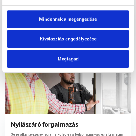
Csarnoképítés
Mindennek a megengedése
Csarnokok, raktárak teljes körű kivitelezése, bővítése, az
építésirányítástól, az állványozáson át a generálkivitelezésig. Kérje
Kiválasztás engedélyezése
ajánlatunkat még ma!
Megtagad
Nyílászáró forgalmazás
Generálkivitelezések során a külső és a belső műanyag és alumínium